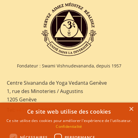
Fondateur : Swami Vishnudevananda, depuis 1957
Centre Sivananda de Yoga Vedanta Genève
1, rue des Minoteries / Augustins
1205 Genève
×
Tel:
+41 022 328 03 28
Ce site web utilise des cookies
E-mail:
geneva@sivananda.net
Ce site utilise des cookies pour améliorer l'expérience de l'utilisateur.
Confidentialité
NÉCESSAIRES
PERFORMANCE