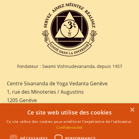
Fondateur : Swami Vishnudevananda, depuis 1957
Centre Sivananda de Yoga Vedanta Genève
1, rue des Minoteries / Augustins
1205 Genève
×
Tel:
+41 022 328 03 28
Ce site web utilise des cookies
E-mail:
geneva@sivananda.net
Ce site utilise des cookies pour améliorer l'expérience de l'utilisateur.
Confidentialité
NÉCESSAIRES
PERFORMANCE