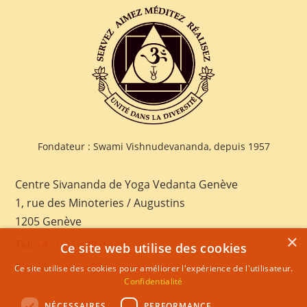
Fondateur : Swami Vishnudevananda, depuis 1957
Centre Sivananda de Yoga Vedanta Genève
1, rue des Minoteries / Augustins
1205 Genève
×
Tel:
+41 022 328 03 28
Ce site web utilise des cookies
E-mail:
geneva@sivananda.net
Ce site utilise des cookies pour améliorer l'expérience de l'utilisateur.
Confidentialité
NÉCESSAIRES
PERFORMANCE