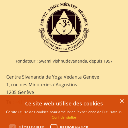
Fondateur : Swami Vishnudevananda, depuis 1957
Centre Sivananda de Yoga Vedanta Genève
1, rue des Minoteries / Augustins
1205 Genève
×
Tel:
+41 022 328 03 28
Ce site web utilise des cookies
E-mail:
geneva@sivananda.net
Ce site utilise des cookies pour améliorer l'expérience de l'utilisateur.
Confidentialité
NÉCESSAIRES
PERFORMANCE