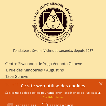
Fondateur : Swami Vishnudevananda, depuis 1957
Centre Sivananda de Yoga Vedanta Genève
1, rue des Minoteries / Augustins
1205 Genève
×
Tel:
+41 022 328 03 28
Ce site web utilise des cookies
E-mail:
geneva@sivananda.net
Ce site utilise des cookies pour améliorer l'expérience de l'utilisateur.
Confidentialité
NÉCESSAIRES
PERFORMANCE