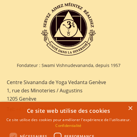
Fondateur : Swami Vishnudevananda, depuis 1957
Centre Sivananda de Yoga Vedanta Genève
1, rue des Minoteries / Augustins
1205 Genève
×
Tel:
+41 022 328 03 28
Ce site web utilise des cookies
E-mail:
geneva@sivananda.net
Ce site utilise des cookies pour améliorer l'expérience de l'utilisateur.
Confidentialité
NÉCESSAIRES
PERFORMANCE