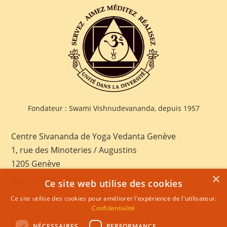
Fondateur : Swami Vishnudevananda, depuis 1957
Centre Sivananda de Yoga Vedanta Genève
1, rue des Minoteries / Augustins
1205 Genève
×
Tel:
+41 022 328 03 28
Ce site web utilise des cookies
E-mail:
geneva@sivananda.net
Ce site utilise des cookies pour améliorer l'expérience de l'utilisateur.
Confidentialité
NÉCESSAIRES
PERFORMANCE