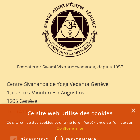
Fondateur : Swami Vishnudevananda, depuis 1957
Centre Sivananda de Yoga Vedanta Genève
1, rue des Minoteries / Augustins
1205 Genève
×
Tel:
+41 022 328 03 28
Ce site web utilise des cookies
E-mail:
geneva@sivananda.net
Ce site utilise des cookies pour améliorer l'expérience de l'utilisateur.
Confidentialité
NÉCESSAIRES
PERFORMANCE