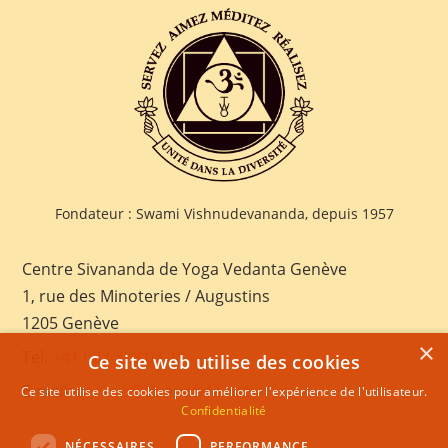
Fondateur : Swami Vishnudevananda, depuis 1957
Centre Sivananda de Yoga Vedanta Genève
1, rue des Minoteries / Augustins
1205 Genève
×
Tel:
+41 022 328 03 28
Ce site web utilise des cookies
E-mail:
geneva@sivananda.net
Ce site utilise des cookies pour améliorer l'expérience de l'utilisateur.
Confidentialité
NÉCESSAIRES
PERFORMANCE