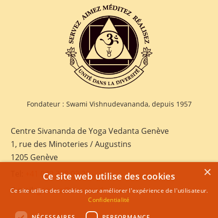
Fondateur : Swami Vishnudevananda, depuis 1957
Centre Sivananda de Yoga Vedanta Genève
1, rue des Minoteries / Augustins
1205 Genève
×
Tel:
+41 022 328 03 28
Ce site web utilise des cookies
E-mail:
geneva@sivananda.net
Ce site utilise des cookies pour améliorer l'expérience de l'utilisateur.
Confidentialité
NÉCESSAIRES
PERFORMANCE