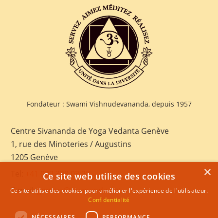
Fondateur : Swami Vishnudevananda, depuis 1957
Centre Sivananda de Yoga Vedanta Genève
1, rue des Minoteries / Augustins
1205 Genève
×
Tel:
+41 022 328 03 28
Ce site web utilise des cookies
E-mail:
geneva@sivananda.net
Ce site utilise des cookies pour améliorer l'expérience de l'utilisateur.
Confidentialité
NÉCESSAIRES
PERFORMANCE