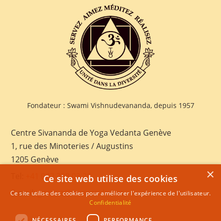
Fondateur : Swami Vishnudevananda, depuis 1957
Centre Sivananda de Yoga Vedanta Genève
1, rue des Minoteries / Augustins
1205 Genève
×
Tel:
+41 022 328 03 28
Ce site web utilise des cookies
E-mail:
geneva@sivananda.net
Ce site utilise des cookies pour améliorer l'expérience de l'utilisateur.
Confidentialité
NÉCESSAIRES
PERFORMANCE