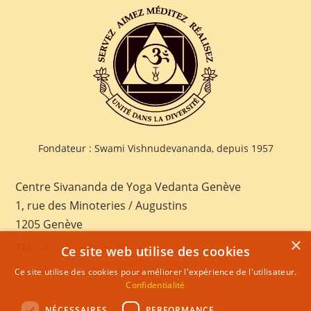
Fondateur : Swami Vishnudevananda, depuis 1957
Centre Sivananda de Yoga Vedanta Genève
1, rue des Minoteries / Augustins
1205 Genève
×
Tel:
+41 022 328 03 28
Ce site web utilise des cookies
E-mail:
geneva@sivananda.net
Ce site utilise des cookies pour améliorer l'expérience de l'utilisateur.
Confidentialité
NÉCESSAIRES
PERFORMANCE