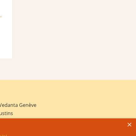
 Vedanta Genève
ustins
×