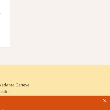
 Vedanta Genève
ustins
×