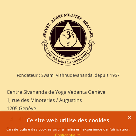
Fondateur : Swami Vishnudevananda, depuis 1957
Centre Sivananda de Yoga Vedanta Genève
1, rue des Minoteries / Augustins
1205 Genève
×
Tel:
+41 022 328 03 28
Ce site web utilise des cookies
E-mail:
geneva@sivananda.net
Ce site utilise des cookies pour améliorer l'expérience de l'utilisateur.
Confidentialité