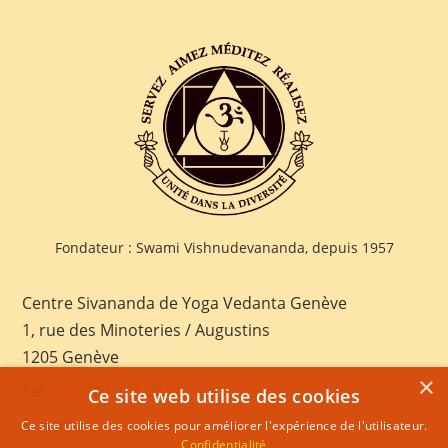
Fondateur : Swami Vishnudevananda, depuis 1957
Centre Sivananda de Yoga Vedanta Genève
1, rue des Minoteries / Augustins
1205 Genève
×
Tel:
+41 022 328 03 28
Ce site web utilise des cookies
E-mail:
geneva@sivananda.net
Ce site utilise des cookies pour améliorer l'expérience de l'utilisateur.
Confidentialité