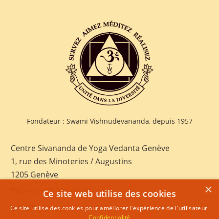
Fondateur : Swami Vishnudevananda, depuis 1957
Centre Sivananda de Yoga Vedanta Genève
1, rue des Minoteries / Augustins
1205 Genève
×
Tel:
+41 022 328 03 28
Ce site web utilise des cookies
E-mail:
geneva@sivananda.net
Ce site utilise des cookies pour améliorer l'expérience de l'utilisateur.
Confidentialité