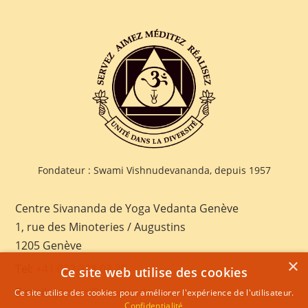
Fondateur : Swami Vishnudevananda, depuis 1957
Centre Sivananda de Yoga Vedanta Genève
1, rue des Minoteries / Augustins
1205 Genève
×
Tel:
+41 022 328 03 28
Ce site web utilise des cookies
E-mail:
geneva@sivananda.net
Ce site utilise des cookies pour améliorer l'expérience de l'utilisateur.
Confidentialité