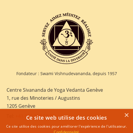
Fondateur : Swami Vishnudevananda, depuis 1957
Centre Sivananda de Yoga Vedanta Genève
1, rue des Minoteries / Augustins
1205 Genève
×
Tel:
+41 022 328 03 28
Ce site web utilise des cookies
E-mail:
geneva@sivananda.net
Ce site utilise des cookies pour améliorer l'expérience de l'utilisateur.
Confidentialité