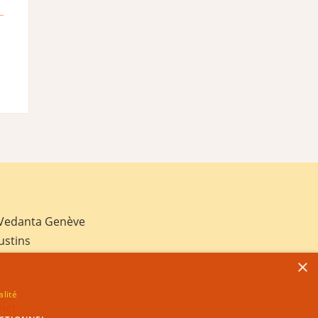
 Vedanta Genève
ustins
×
alité
net