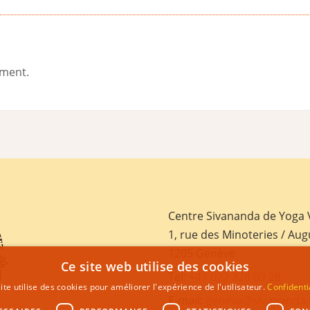
ement.
Centre Sivananda de Yoga
1, rue des Minoteries / Aug
1205 Genève
Ce site web utilise des cookies
Tel:
+41 022 328 03 28
ite utilise des cookies pour améliorer l'expérience de l'utilisateur.
Confidenti
E-mail:
geneva@sivananda.