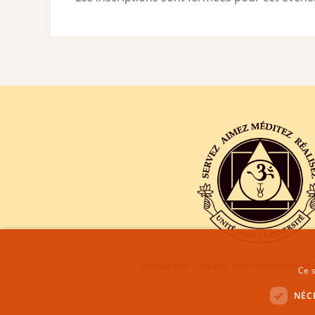
Fondateur : Swami Vishnudevananda
Ce s
NÉC