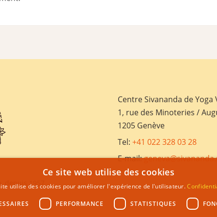
Centre Sivananda de Yoga
1, rue des Minoteries / Aug
1205 Genève
Tel:
+41 022 328 03 28
E-mail:
geneva@sivananda.
Ce site web utilise des cookies
, depuis 1957
ite utilise des cookies pour améliorer l'expérience de l'utilisateur.
Confidenti
ESSAIRES
PERFORMANCE
STATISTIQUES
FON