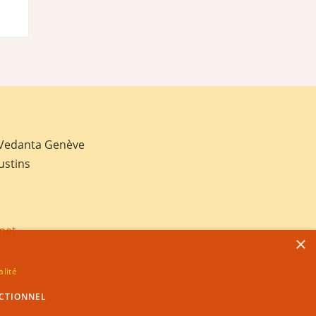
 Vedanta Genève
ustins
net
×
alité
CTIONNEL