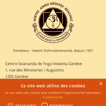
Fondateur : Swami Vishnudevananda, depuis 1957
Centre Sivananda de Yoga Vedanta Genève
1, rue des Minoteries / Augustins
1205 Genève
×
Tel:
+41 022 328 03 28
Ce site web utilise des cookies
E-mail:
geneva@sivananda.net
Ce site utilise des cookies pour améliorer l'expérience de l'utilisateur.
Confidentialité
NÉCESSAIRES
PERFORMANCE