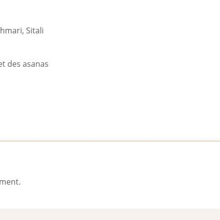
mari, Sitali
 et des asanas
ement.