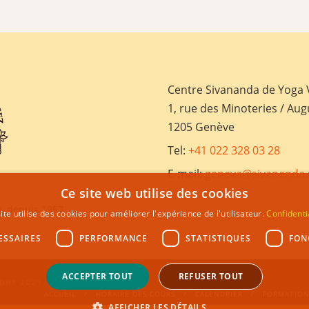
Centre Sivananda de Yoga
1, rue des Minoteries / Aug
1205 Genève
Tel:
+41 022 328 03 28
E-mail:
geneva@sivananda.
Ce site web utilise des cookies
, depuis 1957
ite utilise des cookies pour améliorer l'expérience de l'utilisateur.
Confidenti
ESSAIRES
PERFORMANCE
STATISTIQUES
FON
ACCEPTER TOUT
REFUSER TOUT
GHT 2021
ACCUEIL
HORAIRE DES COURS
CALENDRIER
FORMATION
AFFICHER LES DÉTAILS