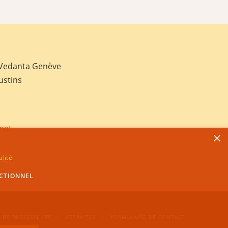
 Vedanta Genève
ustins
net
×
alité
CTIONNEL
 DE PROFESSEURS
RETRAITES
FORMULAIRE DE CONTACT