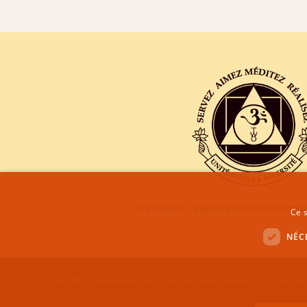
Fondateur : Swami Vishnudevananda
Ce s
NÉC
CENTRE SIVANANDA DE YOGA VEDANTA GENÈVE | COPYRI