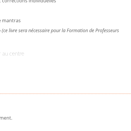
corrections individuelles
de mantras
 (ce livre sera nécessaire pour la Formation de Professeurs
er au centre
ement.