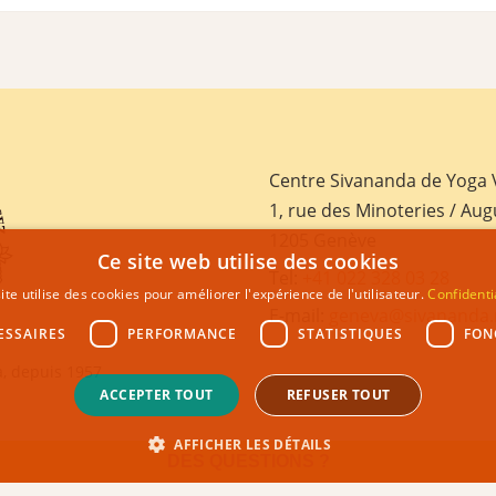
Centre Sivananda de Yoga
1, rue des Minoteries / Aug
1205 Genève
Ce site web utilise des cookies
Tel:
+41 022 328 03 28
ite utilise des cookies pour améliorer l'expérience de l'utilisateur.
Confidenti
E-mail:
geneva@sivananda.
ESSAIRES
PERFORMANCE
STATISTIQUES
FON
, depuis 1957
ACCEPTER TOUT
REFUSER TOUT
AFFICHER LES DÉTAILS
DES QUESTIONS ?
GHT 2021