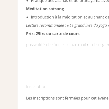
Pratique des asanas et du pranayama avec 
Méditation satsang
Introduction à la méditation et au chant 
Lecture recommandée : « Le grand livre du yoga »
Prix: 29frs ou carte de cours
possibilité de s’inscrire par mail et de régl
Inscription
Les inscriptions sont fermées pour cet évén