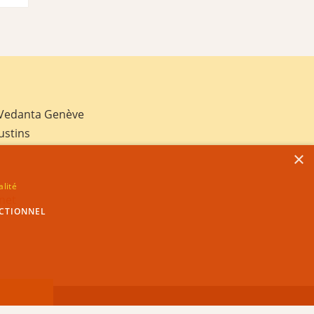
 Vedanta Genève
ustins
×
alité
net
CTIONNEL