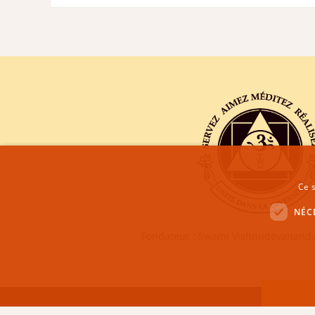
Ce s
NÉC
Fondateur : Swami Vishnudevananda
CENTRE SIVANANDA DE YOGA VEDANTA GENÈVE | COPYRI