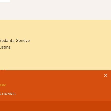
 Vedanta Genève
ustins
net
×
alité
CTIONNEL