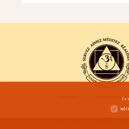
Fondateur : Swami Vishnudevananda
Ce s
NÉC
CENTRE SIVANANDA DE YOGA VEDANTA GENÈVE | COPYRI