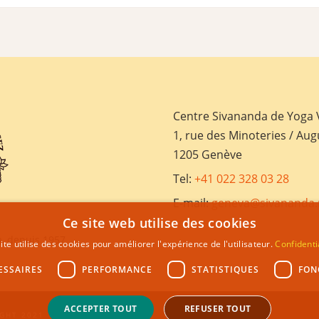
Centre Sivananda de Yoga
1, rue des Minoteries / Aug
1205 Genève
Tel:
+41 022 328 03 28
E-mail:
geneva@sivananda.
Ce site web utilise des cookies
, depuis 1957
ite utilise des cookies pour améliorer l'expérience de l'utilisateur.
Confidenti
ESSAIRES
PERFORMANCE
STATISTIQUES
FON
ACCEPTER TOUT
REFUSER TOUT
GHT 2021