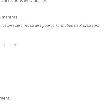
corrections individuelles
de mantras
 (ce livre sera nécessaire pour la Formation de Professeurs
er au centre
ement.