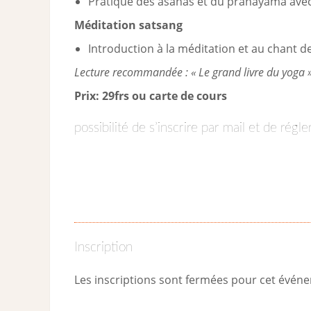
Pratique des asanas et du pranayama avec 
Méditation satsang
Introduction à la méditation et au chant 
Lecture recommandée : « Le grand livre du yoga »
Prix: 29frs ou carte de cours
possibilité de s’inscrire par mail et de régl
Inscription
Les inscriptions sont fermées pour cet évén