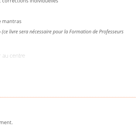
corrections individuelles
de mantras
 (ce livre sera nécessaire pour la Formation de Professeurs
er au centre
ement.