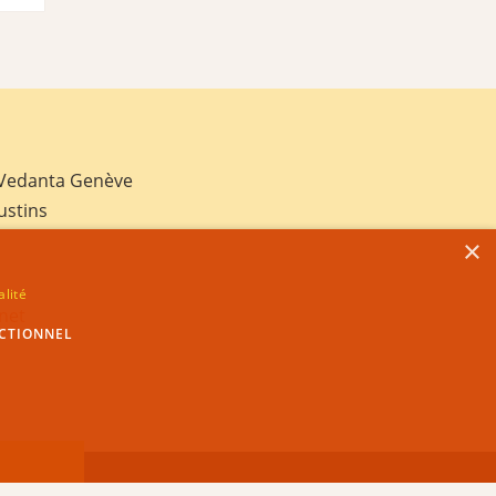
 Vedanta Genève
ustins
×
alité
net
CTIONNEL