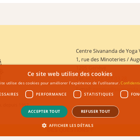
Centre Sivananda de Yoga
1, rue des Minoteries / Aug
1205 Genève
Ce site web utilise des cookies
Tel:
+41 022 328 03 28
ite utilise des cookies pour améliorer l'expérience de l'utilisateur.
Confidenti
E-mail:
geneva@sivananda.
ESSAIRES
PERFORMANCE
STATISTIQUES
FON
, depuis 1957
ACCEPTER TOUT
REFUSER TOUT
AFFICHER LES DÉTAILS
DES QUESTIONS ?
GHT 2021