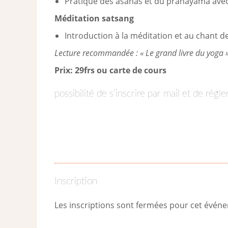
Pratique des asanas et du pranayama avec 
Méditation satsang
Introduction à la méditation et au chant 
Lecture recommandée : « Le grand livre du yoga »
Prix: 29frs ou carte de cours
possibilité de s’inscrire par mail et de régl
Inscription
Les inscriptions sont fermées pour cet évén