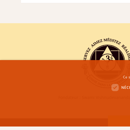
Ce s
NÉC
Fondateur : Swami Vishnudevananda
CENTRE SIVANANDA DE YOGA VEDANTA GENÈVE | COPYRI