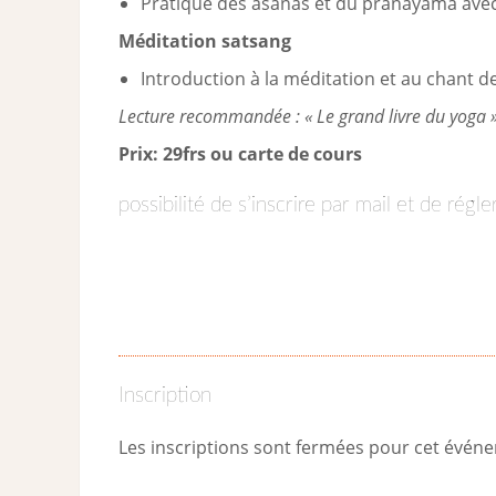
Pratique des asanas et du pranayama avec 
Méditation satsang
Introduction à la méditation et au chant 
Lecture recommandée : « Le grand livre du yoga »
Prix: 29frs ou carte de cours
possibilité de s’inscrire par mail et de régl
Inscription
Les inscriptions sont fermées pour cet évén