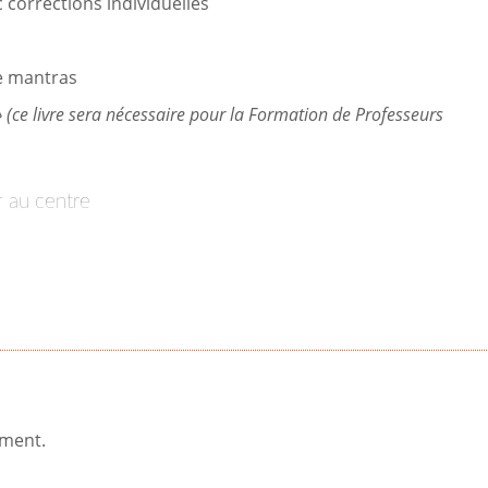
corrections individuelles
de mantras
 (ce livre sera nécessaire pour la Formation de Professeurs
er au centre
ement.