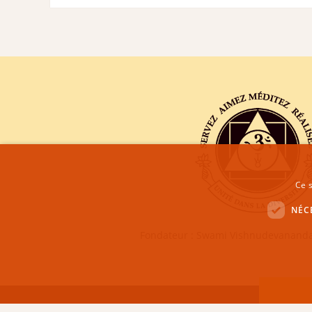
Ce s
NÉC
Fondateur : Swami Vishnudevananda
CENTRE SIVANANDA DE YOGA VEDANTA GENÈVE | COPYRI