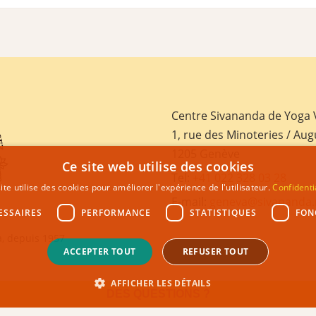
Centre Sivananda de Yoga
1, rue des Minoteries / Aug
1205 Genève
Ce site web utilise des cookies
Tel:
+41 022 328 03 28
ite utilise des cookies pour améliorer l'expérience de l'utilisateur.
Confidenti
E-mail:
geneva@sivananda.
ESSAIRES
PERFORMANCE
STATISTIQUES
FON
, depuis 1957
ACCEPTER TOUT
REFUSER TOUT
AFFICHER LES DÉTAILS
DES QUESTIONS ?
GHT 2021