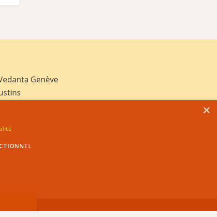
 Vedanta Genève
ustins
×
alité
net
CTIONNEL