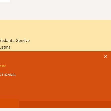
 Vedanta Genève
ustins
×
alité
net
CTIONNEL