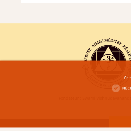
Ce s
NÉC
Fondateur : Swami Vishnudevananda
CENTRE SIVANANDA DE YOGA VEDANTA GENÈVE | COPYRI