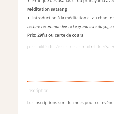
Pratique des asanas et du pranayama avec 
Méditation satsang
Introduction à la méditation et au chant 
Lecture recommandée : « Le grand livre du yoga »
Prix: 29frs ou carte de cours
possibilité de s’inscrire par mail et de régl
Inscription
Les inscriptions sont fermées pour cet évén