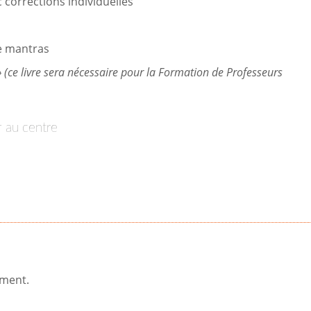
corrections individuelles
de mantras
 (ce livre sera nécessaire pour la Formation de Professeurs
er au centre
ement.