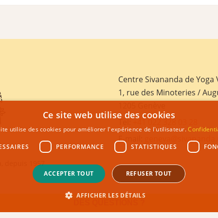
Centre Sivananda de Yoga
1, rue des Minoteries / Aug
1205 Genève
Ce site web utilise des cookies
Tel:
+41 022 328 03 28
ite utilise des cookies pour améliorer l'expérience de l'utilisateur.
Confidenti
E-mail:
geneva@sivananda.
ESSAIRES
PERFORMANCE
STATISTIQUES
FON
, depuis 1957
ACCEPTER TOUT
REFUSER TOUT
AFFICHER LES DÉTAILS
DES QUESTIONS ?
GHT 2021