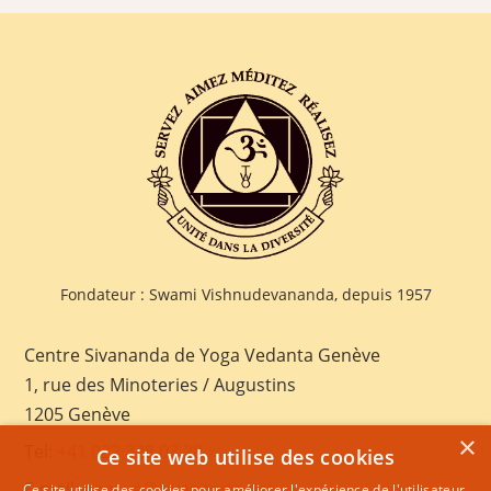
Fondateur : Swami Vishnudevananda, depuis 1957
Centre Sivananda de Yoga Vedanta Genève
1, rue des Minoteries / Augustins
1205 Genève
×
Tel:
+41 022 328 03 28
Ce site web utilise des cookies
E-mail:
geneva@sivananda.net
Ce site utilise des cookies pour améliorer l'expérience de l'utilisateur.