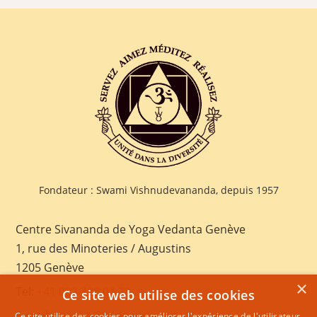
Fondateur : Swami Vishnudevananda, depuis 1957
Centre Sivananda de Yoga Vedanta Genève
1, rue des Minoteries / Augustins
1205 Genève
×
Tel:
+41 022 328 03 28
Ce site web utilise des cookies
E-mail:
geneva@sivananda.net
Ce site utilise des cookies pour améliorer l'expérience de l'utilisateur.