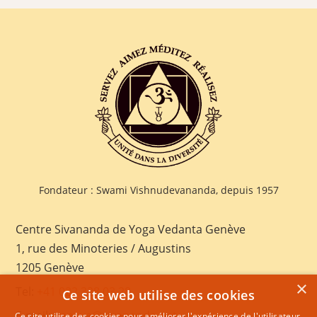
Fondateur : Swami Vishnudevananda, depuis 1957
Centre Sivananda de Yoga Vedanta Genève
1, rue des Minoteries / Augustins
1205 Genève
×
Tel:
+41 022 328 03 28
Ce site web utilise des cookies
E-mail:
geneva@sivananda.net
Ce site utilise des cookies pour améliorer l'expérience de l'utilisateur.