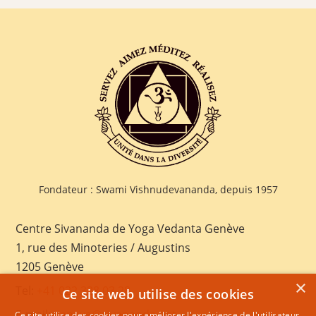
Fondateur : Swami Vishnudevananda, depuis 1957
Centre Sivananda de Yoga Vedanta Genève
1, rue des Minoteries / Augustins
1205 Genève
×
Tel:
+41 022 328 03 28
Ce site web utilise des cookies
E-mail:
geneva@sivananda.net
Ce site utilise des cookies pour améliorer l'expérience de l'utilisateur.