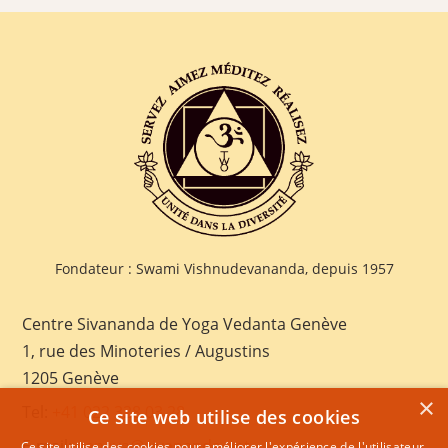
Fondateur : Swami Vishnudevananda, depuis 1957
Centre Sivananda de Yoga Vedanta Genève
1, rue des Minoteries / Augustins
1205 Genève
×
Tel:
+41 022 328 03 28
Ce site web utilise des cookies
E-mail:
geneva@sivananda.net
Ce site utilise des cookies pour améliorer l'expérience de l'utilisateur.