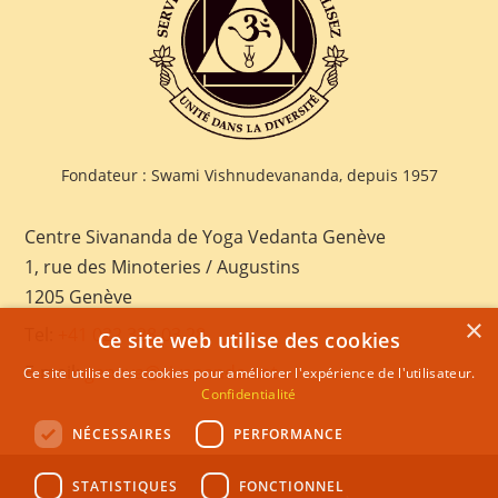
Fondateur : Swami Vishnudevananda, depuis 1957
Centre Sivananda de Yoga Vedanta Genève
1, rue des Minoteries / Augustins
1205 Genève
×
Tel:
+41 022 328 03 28
Ce site web utilise des cookies
E-mail:
geneva@sivananda.net
Ce site utilise des cookies pour améliorer l'expérience de l'utilisateur.
Confidentialité
NÉCESSAIRES
PERFORMANCE
STATISTIQUES
FONCTIONNEL