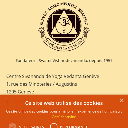
Fondateur : Swami Vishnudevananda, depuis 1957
Centre Sivananda de Yoga Vedanta Genève
1, rue des Minoteries / Augustins
1205 Genève
×
Tel:
+41 022 328 03 28
Ce site web utilise des cookies
E-mail:
geneva@sivananda.net
Ce site utilise des cookies pour améliorer l'expérience de l'utilisateur.
Confidentialité
NÉCESSAIRES
PERFORMANCE