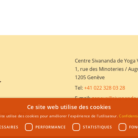
Centre Sivananda de Yoga
1, rue des Minoteries / Aug
1205 Genève
Tel:
+41 022 328 03 28
E-mail:
geneva@sivananda.
Ce site web utilise des cookies
 depuis 1957
ite utilise des cookies pour améliorer l'expérience de l'utilisateur.
Confidenti
ESSAIRES
PERFORMANCE
STATISTIQUES
FON