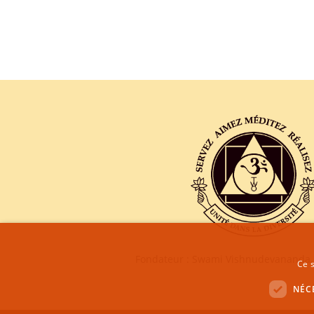
Fondateur : Swami Vishnudevananda,
Ce s
NÉC