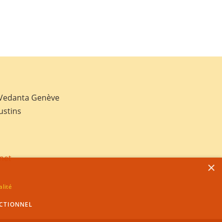
 Vedanta Genève
ustins
net
×
alité
CTIONNEL