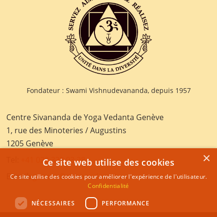
Fondateur : Swami Vishnudevananda, depuis 1957
Centre Sivananda de Yoga Vedanta Genève
1, rue des Minoteries / Augustins
1205 Genève
×
Tel:
+41 022 328 03 28
Ce site web utilise des cookies
E-mail:
geneva@sivananda.net
Ce site utilise des cookies pour améliorer l'expérience de l'utilisateur.
Confidentialité
NÉCESSAIRES
PERFORMANCE