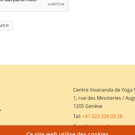
MER
Centre Sivananda de Yoga
1, rue des Minoteries / Aug
1205 Genève
Tel:
+41 022 328 03 28
E-mail:
geneva@sivananda.
Ce site web utilise des cookies