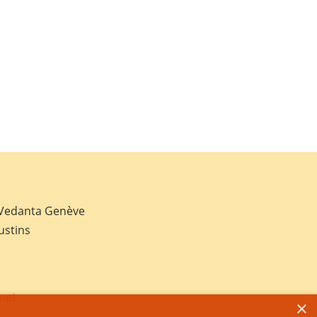
 Vedanta Genève
ustins
net
×