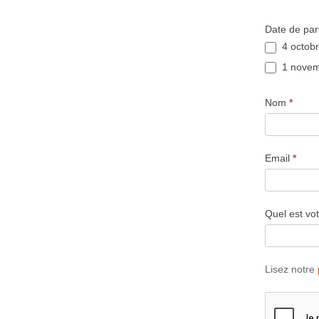
Date de par
Peace
4 octob
action
1 novem
Nom
*
Email
*
Quel est vo
Lisez notre