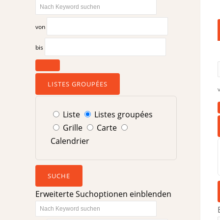
Nach
Keyword
von
suchen
bis
LISTES GROUPÉES
Type
Liste
Listes groupées
d’affichage
Grille
Carte
des
Calendrier
résultats
de
SUCHE
la
recherche
Erweiterte Suchoptionen einblenden
Nach