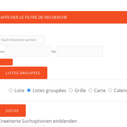
AFFICHER LE FILTRE DE RECHERCHE
Nach
Keyword
von
bis
suchen
LISTES GROUPÉES
Type
Liste
Listes groupées
Grille
Carte
Calend
d’affichage
des
SUCHE
résultats
de
Erweiterte Suchoptionen einblenden