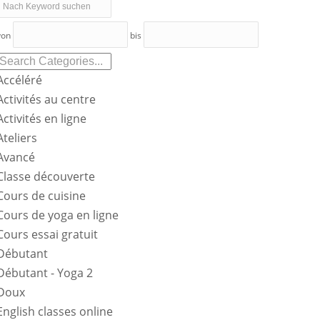
Nach
la
Keyword
recherche
von
bis
suchen
Accéléré
Activités au centre
Activités en ligne
Ateliers
Avancé
Classe découverte
Cours de cuisine
Cours de yoga en ligne
Cours essai gratuit
Débutant
Débutant - Yoga 2
Doux
English classes online