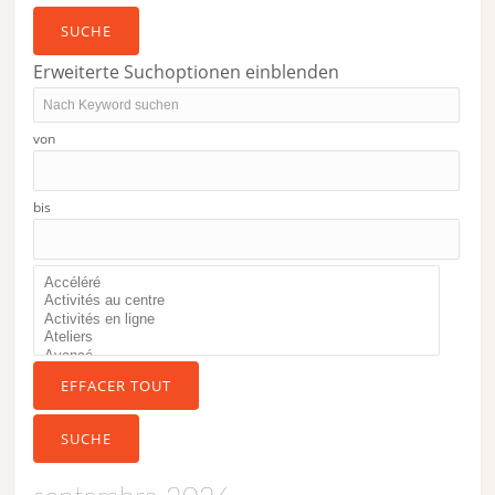
recherche
SUCHE
Erweiterte Suchoptionen einblenden
Nach
Keyword
von
suchen
bis
EFFACER TOUT
SUCHE