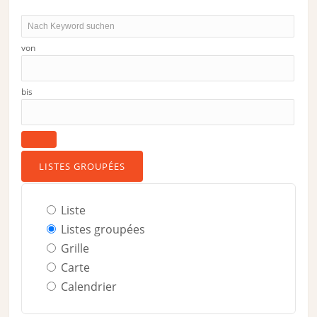
Nach
Keyword
von
suchen
bis
LISTES GROUPÉES
Type
Liste
d’affichage
Listes groupées
des
Grille
résultats
Carte
de
Calendrier
la