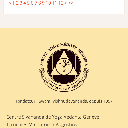
<
1
2
3
4
5
6
7
8
9
10
11
12
>
>>
Fondateur : Swami Vishnudevananda, depuis 1957
Centre Sivananda de Yoga Vedanta Genève
1, rue des Minoteries / Augustins